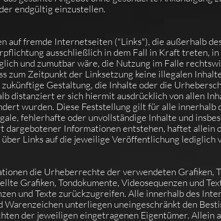
der endgültig einzustellen.
en auf fremde Internetseiten ("Links"), die außerhalb 
pflichtung ausschließlich in dem Fall in Kraft treten, i
glich und zumutbar wäre, die Nutzung im Falle rechtswi
ass zum Zeitpunkt der Linksetzung keine illegalen Inhalt
 zukünftige Gestaltung, die Inhalte oder die Urhebersc
alb distanziert er sich hiermit ausdrücklich von allen In
ndert wurden. Diese Feststellung gilt für alle innerhal
egale, fehlerhafte oder unvollständige Inhalte und insbe
 dargebotener Informationen entstehen, haftet allein d
über Links auf die jeweilige Veröffentlichung lediglich 
likationen die Urheberrechte der verwendeten Grafiken
tellte Grafiken, Tondokumente, Videosequenzen und Text
en und Texte zurückzugreifen. Alle innerhalb des Inte
d Warenzeichen unterliegen uneingeschränkt den Besti
ten der jeweiligen eingetragenen Eigentümer. Allein a