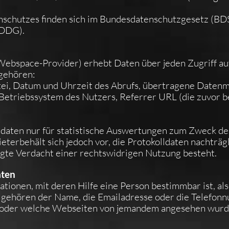
nschutzes finden sich im Bundesdatenschutzgesetz (B
DDDG).
Webspace-Provider) erhebt Daten über jeden Zugriff au
 gehören:
ei, Datum und Uhrzeit des Abrufs, übertragene Datenm
 Betriebssystem des Nutzers, Referrer URL (die zuvor b
daten nur für statistische Auswertungen zum Zweck des
terbehält sich jedoch vor, die Protokolldaten nachträg
gte Verdacht einer rechtswidrigen Nutzung besteht.
aten
ionen, mit deren Hilfe eine Person bestimmbar ist, als
 gehören der Name, die Emailadresse oder die Telefon
en oder welche Webseiten von jemandem angesehen wur