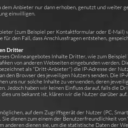
em Anbieter nur dann erhoben, genutzt und weiter geg
ung einwilligen.
ieter (zum Beispiel per Kontaktformular oder E-Mail)
 für den Fall, dass Anschlussfragen entstehen, gespeich
en Dritter
eses Onlineangebotes Inhalte Dritter, wie zum Beispiel
fiken von anderen Webseiten eingebunden werden. Dies
bezeichnet als "Dritt-Anbieter") die IP-Adresse der Nu
t an den Browser des jeweiligen Nutzers senden. Die IP-A
hen uns nur solche Inhalte zu verwenden, deren jeweilig
. Jedoch haben wir keinen Einfluss darauf, falls die Dri
dies uns bekannt ist, klären wir die Nutzer darüber auf.
rmöglichen, auf dem Zugriffsgerät der Nutzer (PC, Smartp
. Sie dienen zum einem der Benutzerfreundlichkeit vo
um anderen dienen sie, um die statistische Daten der W