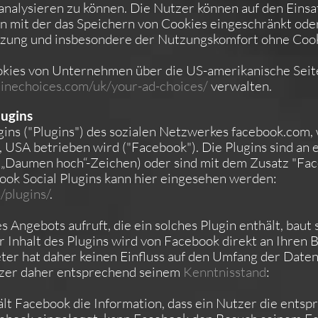
alysieren zu können. Die Nutzer können auf den Einsat
 mit der das Speichern von Cookies eingeschränkt oder
utzung und insbesondere der Nutzungskomfort ohne Coo
okies von Unternehmen über die US-amerikanische Sei
inechoices.com/uk/your-ad-choices/
verwalten.
ugins
ins ("Plugins") des sozialen Netzwerkes facebook.com,
4, USA betrieben wird ("Facebook"). Die Plugins sind a
in „Daumen hoch“-Zeichen) oder sind mit dem Zusatz "Fac
ook Social Plugins kann hier eingesehen werden:
/plugins/
.
Angebots aufruft, die ein solches Plugin enthält, baut
r Inhalt des Plugins wird von Facebook direkt an Ihren 
er hat daher keinen Einfluss auf den Umfang der Daten,
utzer daher entsprechend seinem
Kenntnisstand
:
ält Facebook die Information, dass ein Nutzer die ents